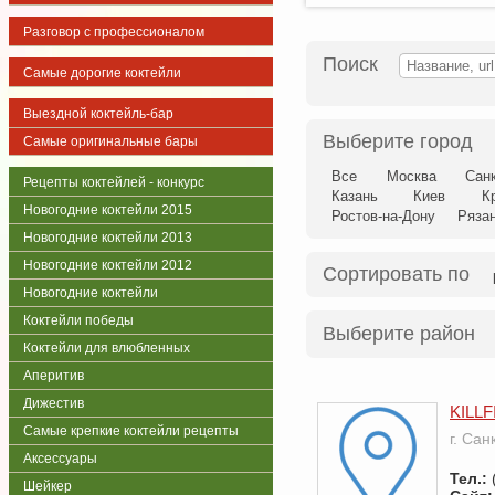
Разговор с профессионалом
Поиск
Самые дорогие коктейли
Выездной коктейль-бар
Выберите город
Самые оригинальные бары
Все
Москва
Сан
Рецепты коктейлей - конкурс
Казань
Киев
К
Новогодние коктейли 2015
Ростов-на-Дону
Ряза
Новогодние коктейли 2013
Новогодние коктейли 2012
Сортировать по
Новогодние коктейли
Коктейли победы
Выберите район
Коктейли для влюбленных
Аперитив
Дижестив
KILLF
Самые крепкие коктейли рецепты
г. Сан
Аксессуары
Тел.:
Шейкер