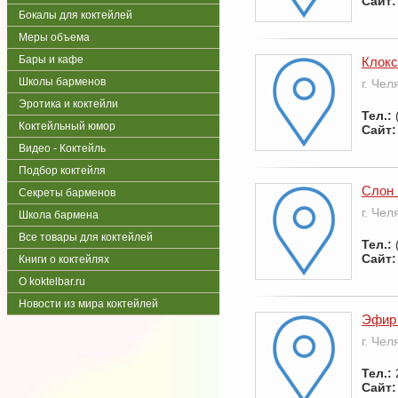
Сайт:
Бокалы для коктейлей
Меры объема
Бары и кафе
Клокс
Школы барменов
г. Чел
Эротика и коктейли
Тел.:
Коктейльный юмор
Сайт:
Видео - Коктейль
Подбор коктейля
Слон 
Секреты барменов
г. Чел
Школа бармена
Все товары для коктейлей
Тел.:
Сайт:
Книги о коктейлях
О koktelbar.ru
Новости из мира коктейлей
Эфир 
г. Чел
Тел.:
Сайт: