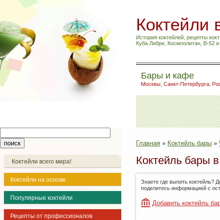
Коктейли 
История коктейлей, рецепты кокт
Куба Либре, Космполитан, B-52 
Бары и кафе
Москвы
,
Санкт-Петербурга
,
Ро
Главная
»
Коктейль бары
»
Коктейль бары в
Коктейли всего мира!
Коктейли на основе
Знаете где выпить коктейль? Д
поделитесь информацией с ос
Популярные коктейли
Добавить коктейль ба
Рецепты от профессионалов