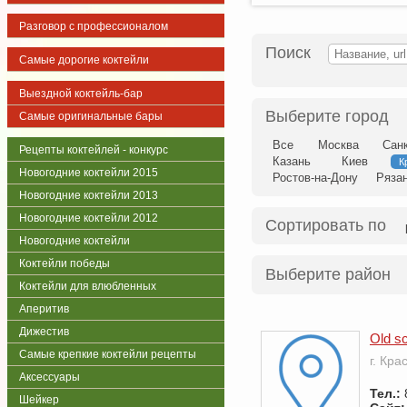
Разговор с профессионалом
Поиск
Самые дорогие коктейли
Выездной коктейль-бар
Выберите город
Самые оригинальные бары
Все
Москва
Сан
Рецепты коктейлей - конкурс
Казань
Киев
К
Новогодние коктейли 2015
Ростов-на-Дону
Ряза
Новогодние коктейли 2013
Новогодние коктейли 2012
Сортировать по
Новогодние коктейли
Коктейли победы
Выберите район
Коктейли для влюбленных
Аперитив
Дижестив
Old s
Самые крепкие коктейли рецепты
г. Кра
Аксессуары
Тел.:
Шейкер