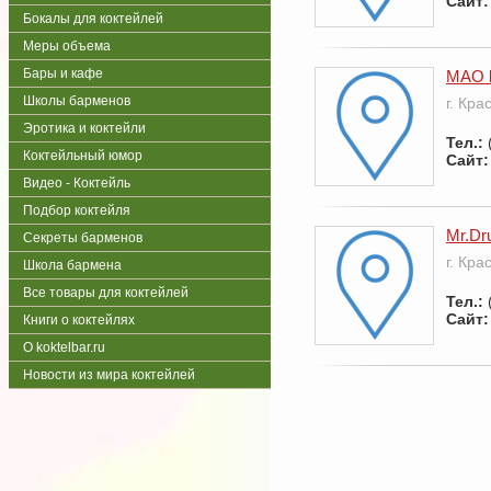
Сайт:
Бокалы для коктейлей
Меры объема
Бары и кафе
MAO 
Школы барменов
г. Кра
Эротика и коктейли
Тел.:
Коктейльный юмор
Сайт:
Видео - Коктейль
Подбор коктейля
Mr.Dr
Секреты барменов
г. Кра
Школа бармена
Все товары для коктейлей
Тел.:
Сайт:
Книги о коктейлях
О koktelbar.ru
Новости из мира коктейлей