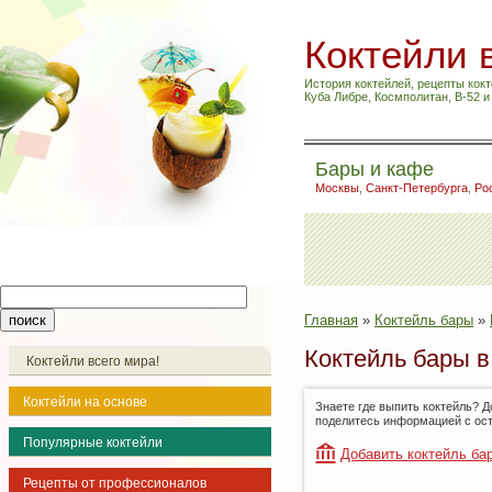
Коктейли 
История коктейлей, рецепты кокт
Куба Либре, Космполитан, B-52 
Бары и кафе
Москвы
,
Санкт-Петербурга
,
Ро
Главная
»
Коктейль бары
»
Коктейль бары в
Коктейли всего мира!
Коктейли на основе
Знаете где выпить коктейль? Д
поделитесь информацией с ос
Популярные коктейли
Добавить коктейль ба
Рецепты от профессионалов