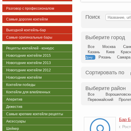
Разговор с профессионалом
Поиск
Самые дорогие коктейли
Выездной коктейль-бар
Выберите город
Самые оригинальные бары
Все
Москва
Сан
Рецепты коктейлей - конкурс
Казань
Киев
Крас
Новогодние коктейли 2015
Рязань
Самара
Дону
Новогодние коктейли 2013
Новогодние коктейли 2012
Сортировать по
Новогодние коктейли
Коктейли победы
Выберите район
Коктейли для влюбленных
Все
Ворошиловск
Аперитив
Первомайский
Проле
Дижестив
Самые крепкие коктейли рецепты
Бар Б
Аксессуары
г. Рос
Шейкер