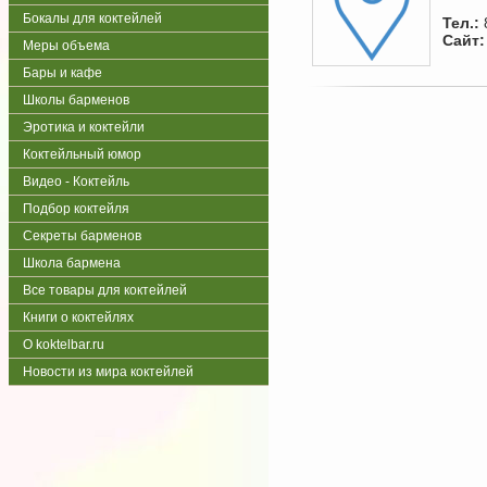
Бокалы для коктейлей
Тел.:
Сайт:
Меры объема
Бары и кафе
Школы барменов
Эротика и коктейли
Коктейльный юмор
Видео - Коктейль
Подбор коктейля
Секреты барменов
Школа бармена
Все товары для коктейлей
Книги о коктейлях
О koktelbar.ru
Новости из мира коктейлей