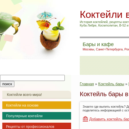
Коктейли 
История коктейлей, рецепты кокт
Куба Либре, Космполитан, B-52 
Бары и кафе
Москвы
,
Санкт-Петербурга
,
Ро
Главная
»
Коктейль бары
»
Коктейль бары в
Коктейли всего мира!
Коктейли на основе
Знаете где выпить коктейль? Д
поделитесь информацией с ос
Популярные коктейли
Добавить коктейль ба
Рецепты от профессионалов