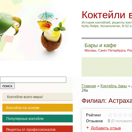
Коктейли 
История коктейлей, рецепты кокт
Куба Либре, Космполитан, B-52 
Бары и кафе
Москвы
,
Санкт-Петербурга
,
Ро
Главная
»
Коктейль бары
»
24а
Коктейли всего мира!
Филиал: Астрах
Коктейли на основе
Рейтинг
Популярные коктейли
Отзывов
0
(
0 положит
+
Добавить отзыв
Рецепты от профессионалов