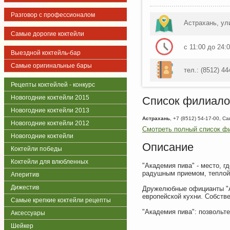
Разговор с профессионалом
Астрахань, ул
Самые дорогие коктейли
с 11:00 до 24:
Выездной коктейль-бар
Самые оригинальные бары
тел.: (8512) 44
Рецепты коктейлей - конкурс
Новогодние коктейли 2015
Список филиало
Новогодние коктейли 2013
Астрахань
, +7 (8512) 54-17-00, С
Новогодние коктейли 2012
Смотреть полный список фи
Новогодние коктейли
Описание
Коктейли победы
Коктейли для влюбленных
"Академия пива" - место, г
радушным приемом, теплой
Аперитив
Дижестив
Дружелюбные официанты "Ак
европейской кухни. Собстве
Самые крепкие коктейли рецепты
"Академия пива": позвольт
Аксессуары
Шейкер