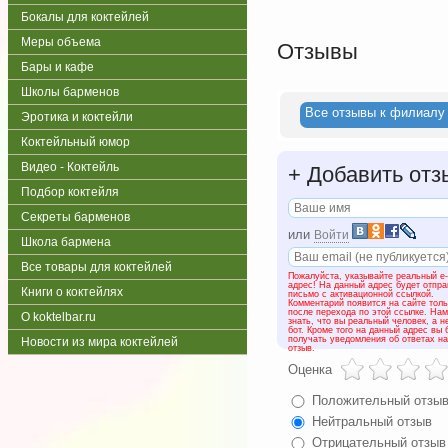
Бокалы для коктейлей
Меры объема
Отзывы
Бары и кафе
Школы барменов
Все отзывы к филиалу 
Эротика и коктейли
Коктейльный юмор
Видео - Коктейль
+
Добавить отз
Подбор коктейля
Секреты барменов
или
Войти
Школа бармена
Все товары для коктейлей
Пожалуйста, указывайте реальный e-
адрес! На данный адрес будет отпр
Книги о коктейлях
письмо с активационной ссылкой.
Комментарий появится на сайте толь
после перехода по этой ссылке. На
О koktelbar.ru
знать, что вы реальный человек, а н
бот. Кроме того на данный адрес вы 
получать уведомления об ответах н
Новости из мира коктейлей
отзыв.
Оценка
Положительный отзы
Нейтральный отзыв
Отрицательный отзыв