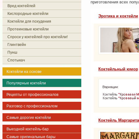
приготовления всех поп
Вред коктейлей
Кислородные коктейли
Эротика и коктейли
Коктейли для похудения
Протеиновые коктейли
Спроси у коктейлей про коктейли!
Глинтвейн
Пунш
Спотыкач
Коктейльный юмор
Коктейли на основе
Популярные коктейли
Рецепты от профессионалов
Разговор с профессионалом
Самые дорогие коктейли
Коктейль Маргарита
Выездной коктейль-бар
Самые оригинальные бары