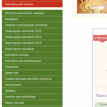
Коктейльный сонник
Рецепты коктейлей - конкурс
Флейринг
Зимние согревающие коктейли
Новогодние коктейли 2015
Новогодние коктейли 2013
в Москв
Новогодние коктейли 2012
Новогодние коктейли
Коктейли победы
Коктейли для влюбленных
Аперитив
Дижестив
Самые крепкие коктейли рецепты
Аксессуары
Шейкер
Бокалы для коктейлей
Меры объема