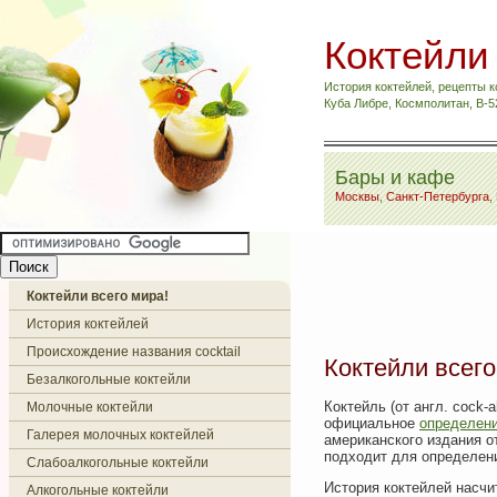
Коктейли
История коктейлей, рецепты к
Куба Либре, Космполитан, B-
Бары и кафе
Москвы
,
Санкт-Петербурга
,
Коктейли всего мира!
История коктейлей
Происхождение названия cocktail
Коктейли всего
Безалкогольные коктейли
Коктейль (от англ. cock-
Молочные коктейли
официальное
определен
Галерея молочных коктейлей
американского издания о
подходит для определен
Слабоалкогольные коктейли
История коктейлей насчи
Алкогольные коктейли