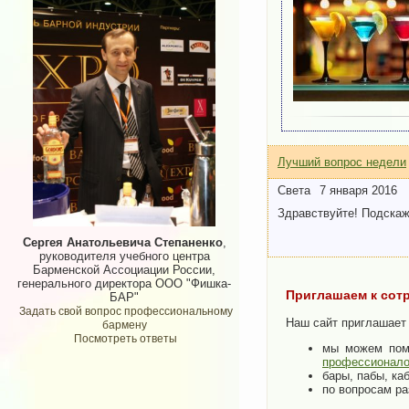
Лучший вопрос недели
Света
7 января 2016
Здравствуйте! Подскаж
Сергея Анатольевича Степаненко
,
руководителя учебного центра
Барменской Ассоциации России,
генерального директора ООО "Фишка-
Приглашаем к сот
БАР"
Задать свой вопрос профессиональному
Наш сайт приглашает 
бармену
Посмотреть ответы
мы можем помо
профессионал
бары, пабы, ка
по вопросам ра