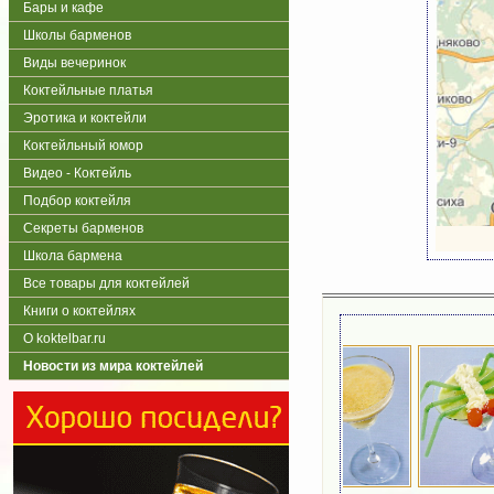
Бары и кафе
Школы барменов
Виды вечеринок
Коктейльные платья
Эротика и коктейли
Коктейльный юмор
Видео - Коктейль
Подбор коктейля
Секреты барменов
Школа бармена
Все товары для коктейлей
Книги о коктейлях
О koktelbar.ru
Новости из мира коктейлей