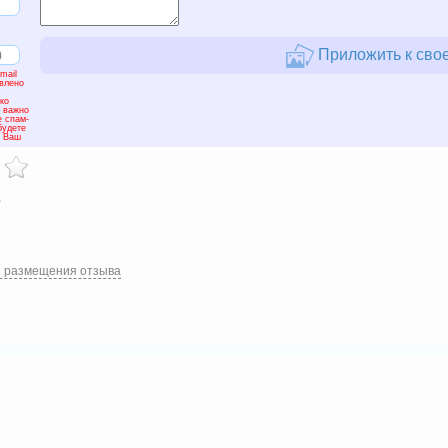
Приложить к свое
mail
авлено
ко
м важно
е спам-
будете
а Ваш
в
и размещения отзыва