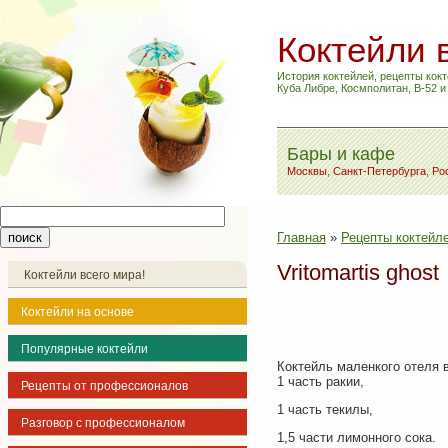
Коктейли 
История коктейлей, рецепты кокт
Куба Либре, Космполитан, B-52 
Бары и кафе
Москвы
,
Санкт-Петербурга
,
Ро
Главная
»
Рецепты коктейле
Vritomartis ghost
Коктейли всего мира!
Коктейли на основе
Популярные коктейли
Коктейль маленкого отеля в
1 часть ракии,
Рецепты от профессионалов
1 часть текилы,
Разговор с профессионалом
1,5 части лимонного сока.