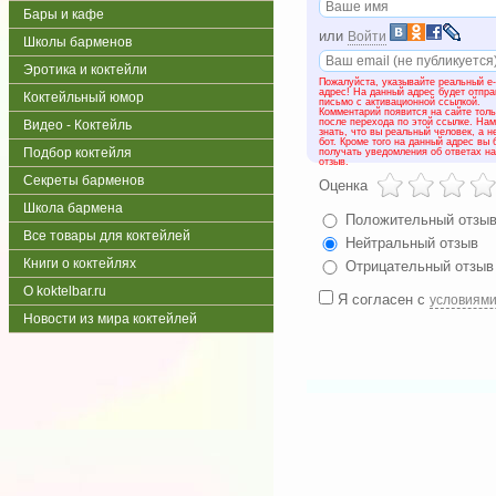
Бары и кафе
или
Войти
Школы барменов
Эротика и коктейли
Пожалуйста, указывайте реальный e-
адрес! На данный адрес будет отпр
Коктейльный юмор
письмо с активационной ссылкой.
Комментарий появится на сайте толь
после перехода по этой ссылке. На
Видео - Коктейль
знать, что вы реальный человек, а н
бот. Кроме того на данный адрес вы 
Подбор коктейля
получать уведомления об ответах н
отзыв.
Секреты барменов
Оценка
Школа бармена
Положительный отзы
Все товары для коктейлей
Нейтральный отзыв
Книги о коктейлях
Отрицательный отзыв
О koktelbar.ru
Я согласен с
условиям
Новости из мира коктейлей