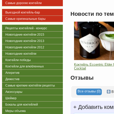
Самые дорогие коктейли
Выездной коктейль-бар
Новости по тем
Самые оригинальные бары
Рецепты коктейлей - конкурс
Новогодние коктейли 2015
Новогодние коктейли 2013
Новогодние коктейли 2012
Новогодние коктейли
Коктейли победы
Kоктейль Eccentric Elder 
Коктейли для влюбленных
Cocktail
Аперитив
Отзывы
Дижестив
Самые крепкие коктейли рецепты
Все отзывы (0)
В
Аксессуары
Шейкер
Бокалы для коктейлей
+
Добавить ком
Меры объема