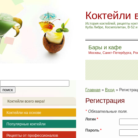
Коктейли 
История коктейлей, рецепты кокт
Куба Либре, Космполитан, B-52 
Бары и кафе
Москвы
,
Санкт-Петербурга
,
Ро
Главная
»
Вход
»
Регистра
Регистрация
Коктейли всего мира!
*
Обязательные поля.
Коктейли на основе
Логин
*
Популярные коктейли
Пароль
*
Рецепты от профессионалов