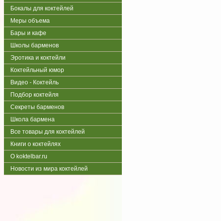
Бокалы для коктейлей
Меры объема
Бары и кафе
Школы барменов
Эротика и коктейли
Коктейльный юмор
Видео - Коктейль
Подбор коктейля
Секреты барменов
Школа бармена
Все товары для коктейлей
Книги о коктейлях
О koktelbar.ru
Новости из мира коктейлей