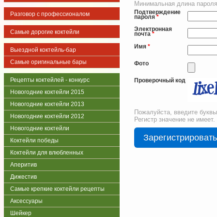
Минимальная длина пароля
Подтверждение
Разговор с профессионалом
пароля
*
Электронная
Самые дорогие коктейли
почта
*
Имя
*
Выездной коктейль-бар
Самые оригинальные бары
Фото
Рецепты коктейлей - конкурс
Проверочный код
Новогодние коктейли 2015
Новогодние коктейли 2013
Пожалуйста, введите буквы
Новогодние коктейли 2012
Регистр значение не имеет.
Новогодние коктейли
Коктейли победы
Коктейли для влюбленных
Аперитив
Дижестив
Самые крепкие коктейли рецепты
Аксессуары
Шейкер