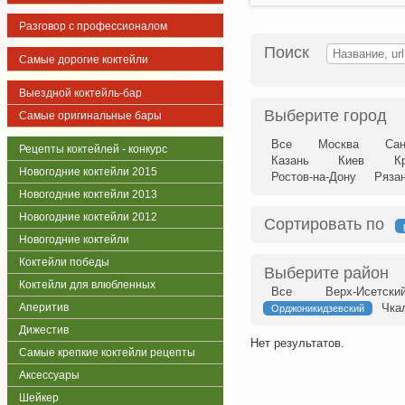
Разговор с профессионалом
Поиск
Самые дорогие коктейли
Выездной коктейль-бар
Выберите город
Самые оригинальные бары
Все
Москва
Сан
Рецепты коктейлей - конкурс
Казань
Киев
К
Новогодние коктейли 2015
Ростов-на-Дону
Ряза
Новогодние коктейли 2013
Новогодние коктейли 2012
Сортировать по
Новогодние коктейли
Коктейли победы
Выберите район
Коктейли для влюбленных
Все
Верх-Исетски
Аперитив
Чка
Орджоникидзевский
Дижестив
Нет результатов.
Самые крепкие коктейли рецепты
Аксессуары
Шейкер