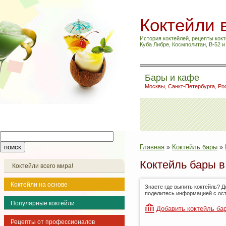
Коктейли 
История коктейлей, рецепты кокт
Куба Либре, Космполитан, B-52 
Бары и кафе
Москвы
,
Санкт-Петербурга
,
Ро
Главная
»
Коктейль бары
»
Коктейль бары в
Коктейли всего мира!
Коктейли на основе
Знаете где выпить коктейль? Д
поделитесь информацией с ос
Популярные коктейли
Добавить коктейль ба
Рецепты от профессионалов