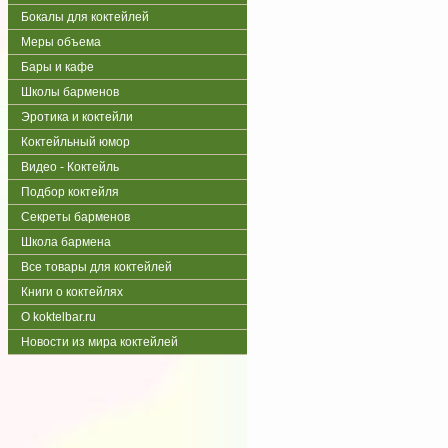
Бокалы для коктейлей
Меры объема
Бары и кафе
Школы барменов
Эротика и коктейли
Коктейльный юмор
Видео - Коктейль
Подбор коктейля
Секреты барменов
Школа бармена
Все товары для коктейлей
Книги о коктейлях
О koktelbar.ru
Новости из мира коктейлей