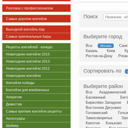
Разговор с профессионалом
Поиск
Самые дорогие коктейли
Выездной коктейль-бар
Выберите город
Самые оригинальные бары
Все
Санк
Москва
Рецепты коктейлей - конкурс
Казань
Киев
К
Новогодние коктейли 2015
Ростов-на-Дону
Ряза
Новогодние коктейли 2013
Новогодние коктейли 2012
Сортировать по
Новогодние коктейли
Коктейли победы
Выберите район
Коктейли для влюбленных
Все
Академический
Аперитив
Басманный
Бег
Бирюлёво Западное
Дижестив
Восточное Дегунино
Самые крепкие коктейли рецепты
Головинский
Голья
Замоскворечье
Зап
Аксессуары
Капотня
Коньково
Шейкер