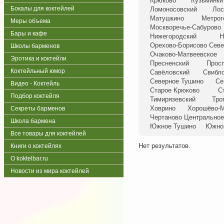
Крюково
Кузьминки
Бокалы для коктейлей
Ломоносовский
Лос
Матушкино
Метрог
Меры объема
Москворечье-Сабурово
Бары и кафе
Нижегородский
Н
Орехово-Борисово Севе
Школы барменов
Очаково-Матвеевское
Эротика и коктейли
Пресненский
Просп
Коктейльный юмор
Савёловский
Свибл
Северное Тушино
Се
Видео - Коктейль
Старое Крюково
С
Подбор коктейля
Тимирязевский
Тро
Ховрино
Хорошёво-М
Секреты барменов
Чертаново Центральное
Школа бармена
Южное Тушино
Южно
Все товары для коктейлей
Нет результатов.
Книги о коктейлях
О koktelbar.ru
Новости из мира коктейлей