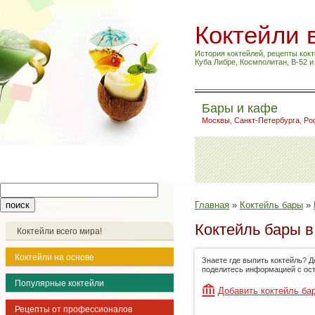
Коктейли 
История коктейлей, рецепты кокт
Куба Либре, Космполитан, B-52 
Бары и кафе
Москвы
,
Санкт-Петербурга
,
Ро
Главная
»
Коктейль бары
»
Коктейль бары 
Коктейли всего мира!
Коктейли на основе
Знаете где выпить коктейль? Д
поделитесь информацией с ос
Популярные коктейли
Добавить коктейль ба
Рецепты от профессионалов