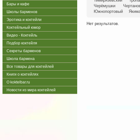
Тимирязевский
Тропа
Бары и кафе
Черёмушки
Чертано
Южнопортовый
Яким
Школы барменов
Эротика и коктейли
Нет результатов.
Коктейльный юмор
Видео - Коктейль
Подбор коктейля
Секреты барменов
Школа бармена
Все товары для коктейлей
Книги о коктейлях
О koktelbar.ru
Новости из мира коктейлей