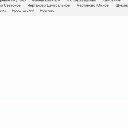
рёво-Никулино
Филёвский Парк
Фили-Давыдково
Хамовники
во Северное
Чертаново Центральное
Чертаново Южное
Щукин
анка
Ярославский
Ясенево