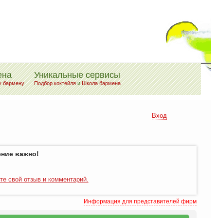
ена
Уникальные сервисы
у бармену
Подбор коктейля
и
Школа бармена
Вход
ние важно!
те свой отзыв и комментарий.
Информация для представителей фирм