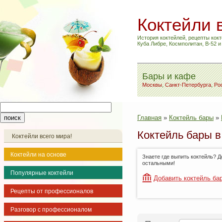
Коктейли 
История коктейлей, рецепты кокт
Куба Либре, Космполитан, B-52 
Бары и кафе
Москвы
,
Санкт-Петербурга
,
Ро
Главная
»
Коктейль бары
»
Коктейль бары 
Коктейли всего мира!
Коктейли на основе
Знаете где выпить коктейль? 
остальными!
Популярные коктейли
Добавить коктейль ба
Рецепты от профессионалов
Разговор с профессионалом