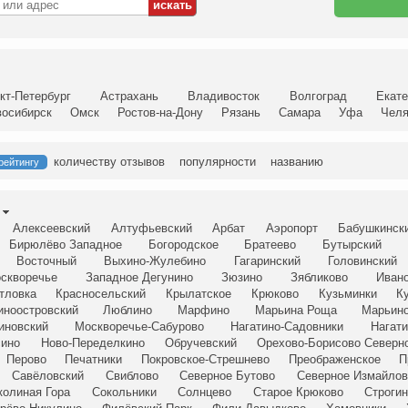
кт-Петербург
Астрахань
Владивосток
Волгоград
Екате
восибирск
Омск
Ростов-на-Дону
Рязань
Самара
Уфа
Челя
количеству отзывов
популярности
названию
рейтингу
Алексеевский
Алтуфьевский
Арбат
Аэропорт
Бабушкинск
Бирюлёво Западное
Богородское
Братеево
Бутырский
Восточный
Выхино-Жулебино
Гагаринский
Головинский
скворечье
Западное Дегунино
Зюзино
Зябликово
Иван
тловка
Красносельский
Крылатское
Крюково
Кузьминки
К
иноостровский
Люблино
Марфино
Марьина Роща
Марьин
иновский
Москворечье-Сабурово
Нагатино-Садовники
Нагати
сино
Ново-Переделкино
Обручевский
Орехово-Борисово Северн
Перово
Печатники
Покровское-Стрешнево
Преображенское
П
Савёловский
Свиблово
Северное Бутово
Северное Измайлов
колиная Гора
Сокольники
Солнцево
Старое Крюково
Строги