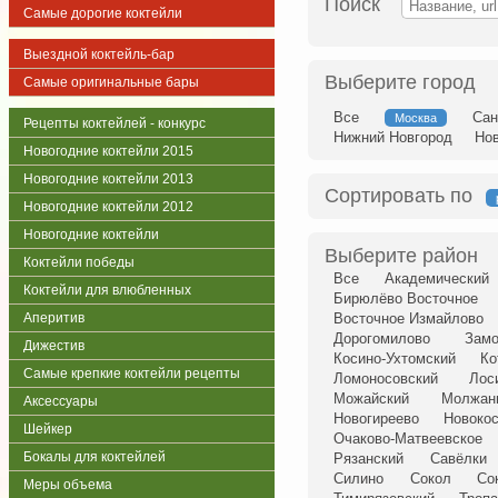
Поиск
Самые дорогие коктейли
Выездной коктейль-бар
Выберите город
Самые оригинальные бары
Все
Сан
Москва
Рецепты коктейлей - конкурс
Нижний Новгород
Но
Новогодние коктейли 2015
Новогодние коктейли 2013
Сортировать по
Новогодние коктейли 2012
Новогодние коктейли
Выберите район
Коктейли победы
Все
Академический
Коктейли для влюбленных
Бирюлёво Восточное
Аперитив
Восточное Измайлово
Дорогомилово
Замо
Дижестив
Косино-Ухтомский
Ко
Самые крепкие коктейли рецепты
Ломоносовский
Лос
Можайский
Молжан
Аксессуары
Новогиреево
Новоко
Шейкер
Очаково-Матвеевское
Бокалы для коктейлей
Рязанский
Савёлки
Силино
Сокол
Со
Меры объема