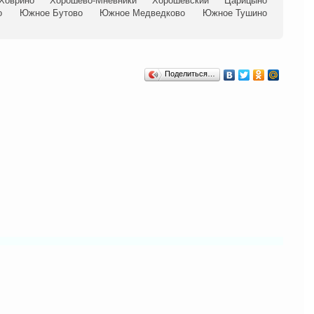
Ховрино
Хорошёво-Мнёвники
Хорошёвский
Царицыно
о
Южное Бутово
Южное Медведково
Южное Тушино
Поделиться…