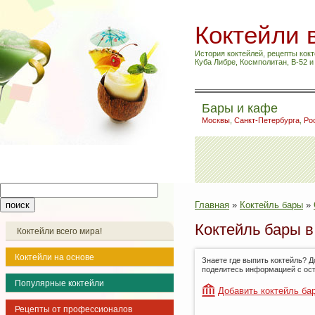
Коктейли 
История коктейлей, рецепты кокт
Куба Либре, Космполитан, B-52 
Бары и кафе
Москвы
,
Санкт-Петербурга
,
Ро
Главная
»
Коктейль бары
»
Коктейль бары в
Коктейли всего мира!
Коктейли на основе
Знаете где выпить коктейль? Д
поделитесь информацией с ос
Популярные коктейли
Добавить коктейль ба
Рецепты от профессионалов