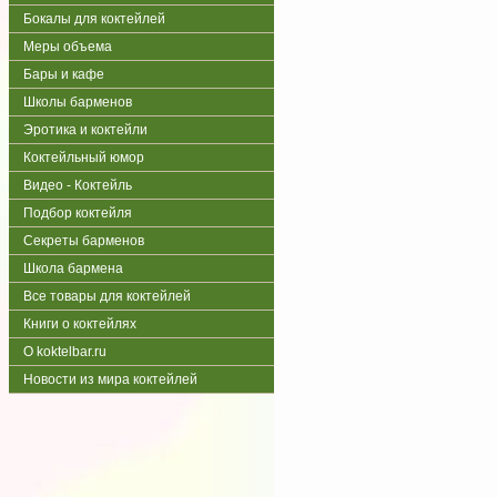
Бокалы для коктейлей
Меры объема
Бары и кафе
Школы барменов
Эротика и коктейли
Коктейльный юмор
Видео - Коктейль
Подбор коктейля
Секреты барменов
Школа бармена
Все товары для коктейлей
Книги о коктейлях
О koktelbar.ru
Новости из мира коктейлей