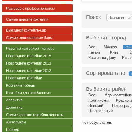
Разговор с профессионалом
Поиск
Самые дорогие коктейли
Выездной коктейль-бар
Выберите город
Самые оригинальные бары
Все
Москва
Сан
Рецепты коктейлей - конкурс
Казань
Киев
К
Новогодние коктейли 2015
Ростов-на-Дону
Ряза
Новогодние коктейли 2013
Новогодние коктейли 2012
Сортировать по
Новогодние коктейли
Коктейли победы
Выберите район
Коктейли для влюбленных
Все
Адмиралтейск
Аперитив
Колпинский
Красног
Невский
Петроград
Дижестив
Центральный
Самые крепкие коктейли рецепты
Аксессуары
Нет результатов.
Шейкер