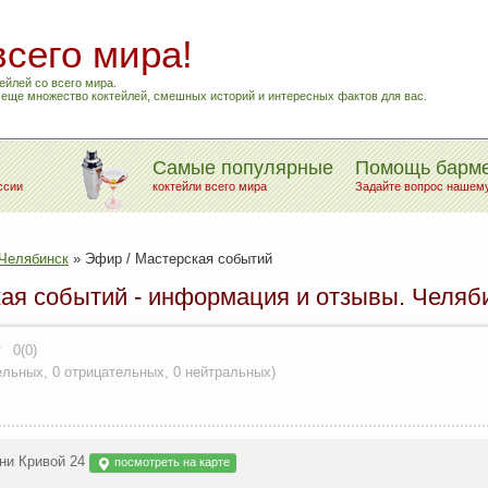
всего мира!
ейлей со всего мира.
и еще множество коктейлей, смешных историй и интересных фактов для вас.
Самые популярные
Помощь барм
ссии
коктейли всего мира
Задайте вопрос нашем
Челябинск
»
Эфир / Мастерская событий
ая событий - информация и отзывы. Челяб
0(0)
ельных
,
0 отрицательных
,
0 нейтральных
)
ни Кривой 24
посмотреть на карте