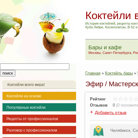
Коктейли 
История коктейлей, рецепты кокт
Куба Либре, Космполитан, B-52 
Бары и кафе
Москвы
,
Санкт-Петербурга
,
Ро
Главная
»
Коктейль бары
»
Эфир / Мастерск
Коктейли всего мира!
Коктейли на основе
Рейтинг
Отзывов
0
(
0 положит
Популярные коктейли
+
Добавить отзыв
Рецепты от профессионалов
Разговор с профессионалом
Челябинск, Со