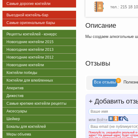
Самые дорогие коктейли
тел.: 215 18 10
Выездной коктейль-бар
Самые оригинальные бары
Описание
Рецепты коктейлей - конкурс
Мы создаем алкогольные ш
Новогодние коктейли 2015
Новогодние коктейли 2013
Новогодние коктейли 2012
Отзывы
Новогодние коктейли
Коктейли победы
Коктейли для влюбленных
0
Все
отзывы
Полезн
Аперитив
Дижестив
+
Добавить отз
Самые крепкие коктейли рецепты
Аксессуары
Шейкер
или
Войти
Бокалы для коктейлей
Пожалуйста, указывайте реальный e-
Меры объема
адрес! На данный адрес будет отпр