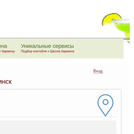
ена
Уникальные сервисы
у бармену
Подбор коктейля
и
Школа бармена
Вход
инск