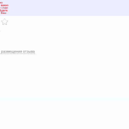
ко
м важно
е спам-
будете
а Ваш
в
и размещения отзыва