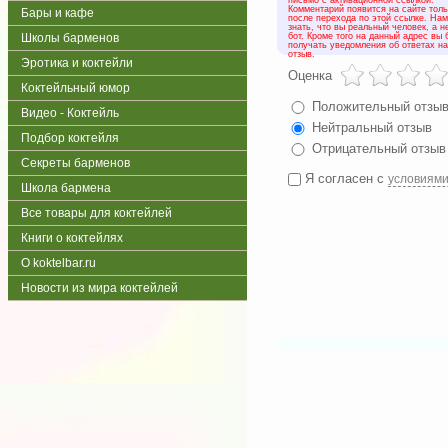
письмо с активационной ссылкой.
Комментарий появится на сайте толь
Бары и кафе
после перехода по этой ссылке. На
знать, что вы реальный человек, а н
Школы барменов
бот. Кроме того на данный адрес вы 
получать уведомления об ответах н
отзыв.
Эротика и коктейли
Оценка
Коктейльный юмор
Положительный отзы
Видео - Коктейль
Нейтральный отзыв
Подбор коктейля
Отрицательный отзыв
Секреты барменов
Я согласен с
условиям
Школа бармена
Все товары для коктейлей
Книги о коктейлях
О koktelbar.ru
Новости из мира коктейлей