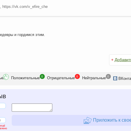
, https://vk.com/v_efire_che
едевры и гордимся этим.
+
Добавит
0
0
0
ые
Положит
ельные
Отрицат
ельные
Нейтр
альные
ВК
онт
ыв
Приложить к свое
mail
авлено