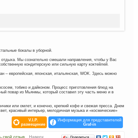
стальные бокалы в уборной.
о отдыха. Мы сознательно смешали направления, чтобы у Вас
 собственную кондитерскую или сильную карту коктейлей.
ран – европейская, японская, итальянская, WOK. Здесь можно
сосем, тобико и дайконом. Процесс приготовления блюд на
ый повар из Мьянмы, который составил эту часть меню и в
нчики или омлет, и конечно, крепкий кофе и свежая пресса. Днем
свет, красивый интерьер, мелодичная музыка и «космические»
V.I.P.
Информация для представителей
размещение
Graf-in
ь свой отзыв
Наверх
Поделиться…