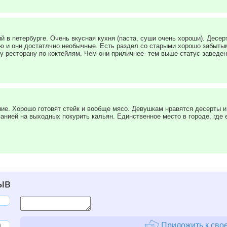
й в петербурге. Очень вкусная кухня (паста, суши очень хороши). Дес
ню и они достатлчно необычные. Есть раздел со старыми хорошо забыты
 ресторану по коктейлям. Чем они приличнее- тем выше статус заведен
ие. Хорошо готовят стейк и вообще мясо. Девушкам нравятся десерты и
анией на выходных покурить кальян. Единственное место в городе, где
ыв
Приложить к свое