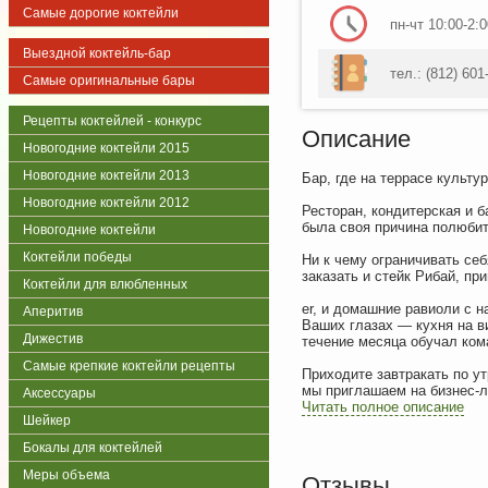
Самые дорогие коктейли
пн-чт 10:00-2:0
Выездной коктейль-бар
тел.: (812) 601
Самые оригинальные бары
Рецепты коктейлей - конкурс
Описание
Новогодние коктейли 2015
Новогодние коктейли 2013
Бар, где на террасе культу
Новогодние коктейли 2012
Ресторан, кондитерская и 
была своя причина полюбит
Новогодние коктейли
Коктейли победы
Ни к чему ограничивать се
заказать и стейк Рибай, пр
Коктейли для влюбленных
er, и домашние равиоли с 
Аперитив
Ваших глазах — кухня на в
Дижестив
течение месяца обучал ком
Самые крепкие коктейли рецепты
Приходите завтракать по ут
мы приглашаем на бизнес-л
Аксессуары
кальяны из богемского стек
Читать полное описание
Шейкер
Бокалы для коктейлей
Меры объема
Отзывы