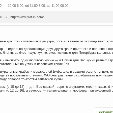
0, пт 10:00-6:00, сб 11:00-6:00, вс 11:00-00:00
-01-60, http://www.graf-in.com/
рные красотки сплетничают до утра, пока их кавалеры разглядывают хру
бар — идеально дополняющие друг друга грани приятного и полноценног
ь Graf-in: за блестящую кухню, эксклюзивные для Петербурга кальяны,
бя и выбирать одну любимую кухню — в Graf-in для Вас кухни разных ст
иготовленный на углях в испанском гриле Jos
натуральным крабом и моцареллой Буффало, и сашими-ролл с тунцом, ло
иду за прозрачным стеклом. WOK-направление разрабатывал приглашенн
анду поваров тонкостям азиатской кухни.
рам (с 10 до 12) — для Вас свежий творог с фруктами, мюсли, каши, бли
анч (с 12 до 16), а вечером — удивительная атмосфера: приглушенный 
ла, которых не найти больше ни в одном ресторане Петербурга.
+
Добавит