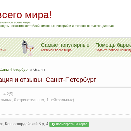
всего мира!
ейлей со всего мира.
и еще множество коктейлей, смешных историй и интересных фактов для вас.
Самые популярные
Помощь барм
ссии
коктейли всего мира
Задайте вопрос нашем
Санкт-Петербург
»
Graf-in
мация и отзывы. Санкт-Петербург
4.2(5)
ельных
,
0 отрицательных
,
1 нейтральных
)
рг, Конногвардейский б-р, 4
посмотреть на карте