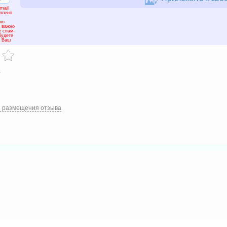
mail
авлено
ко
м важно
е спам-
будете
а Ваш
в
и размещения отзыва
тельно относимся к перепечатке и использованию наших статей в частичном или полн