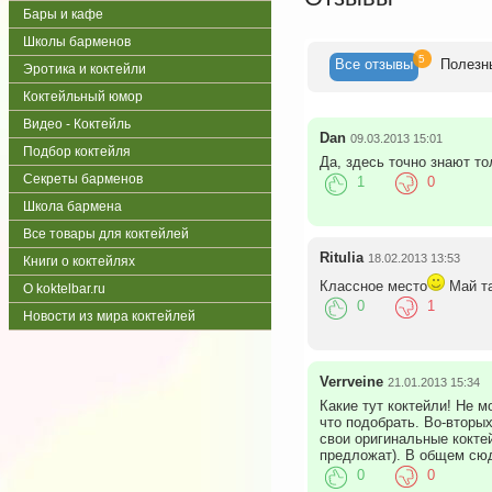
Бары и кафе
Школы барменов
5
Все
отзывы
Полезн
Эротика и коктейли
Коктейльный юмор
Видео - Коктейль
Dan
09.03.2013 15:01
Подбор коктейля
Да, здесь точно знают то
Секреты барменов
1
0
Школа бармена
Все товары для коктейлей
Ritulia
18.02.2013 13:53
Книги о коктейлях
Классное место
Май та
О koktelbar.ru
0
1
Новости из мира коктейлей
Verrveine
21.01.2013 15:34
Какие тут коктейли! Не м
что подобрать. Во-вторых
свои оригинальные кокте
предложат). В общем сюд
0
0