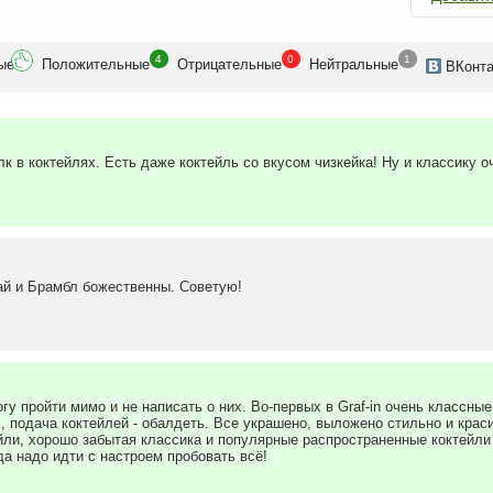
4
0
1
ые
Положит
ельные
Отрицат
ельные
Нейтр
альные
ВК
онт
лк в коктейлях. Есть даже коктейль со вкусом чизкейка! Ну и классику 
й и Брамбл божественны. Советую!
огу пройти мимо и не написать о них. Во-первых в Graf-in очень классн
, подача коктейлей - обалдеть. Все украшено, выложено стильно и краси
йли, хорошо забытая классика и популярные распространенные коктейли (
а надо идти с настроем пробовать всё!