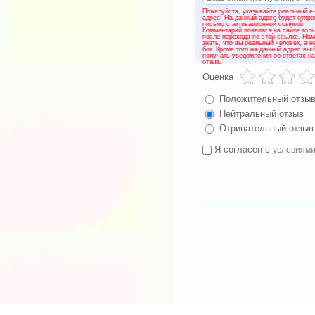
Пожалуйста, указывайте реальный e-
адрес! На данный адрес будет отпр
письмо с активационной ссылкой.
Комментарий появится на сайте толь
после перехода по этой ссылке. На
знать, что вы реальный человек, а н
бот. Кроме того на данный адрес вы 
получать уведомления об ответах н
отзыв.
Оценка
Положительный отзы
Нейтральный отзыв
Отрицательный отзыв
Я согласен с
условиям
Мы отрица