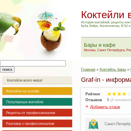
Коктейли 
История коктейлей, рецепты кокт
Куба Либре, Космполитан, B-52 
Бары и кафе
Москвы
,
Санкт-Петербурга
,
Ро
Главная
»
Коктейль бары
»
Graf-in - инфор
Коктейли всего мира!
Коктейли на основе
Рейтинг
Отзывов
5
(
4 положит
Популярные коктейли
+
Добавить отзыв
Рецепты от профессионалов
Разговор с профессионалом
Санкт-Петербу