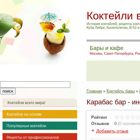
Коктейли 
История коктейлей, рецепты кокт
Куба Либре, Космполитан, B-52 
Бары и кафе
Москвы
,
Санкт-Петербурга
,
Ро
Главная
»
Коктейль бары
»
Карабас бар - и
Коктейли всего мира!
Коктейли на основе
Рейтинг
Отзывов
0
(
0 положит
Популярные коктейли
+
Добавить отзыв
Рецепты от профессионалов