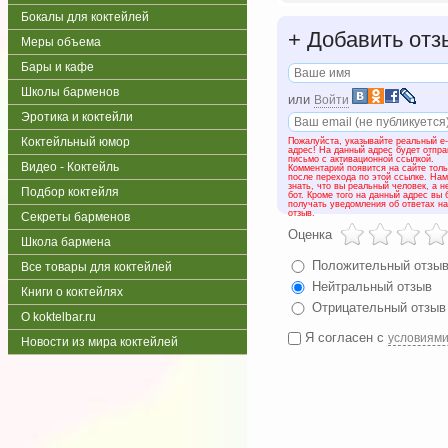
Бокалы для коктейлей
+
Добавить отз
Меры объема
Бары и кафе
Школы барменов
или
Войти
Эротика и коктейли
Коктейльный юмор
Пожалуйста, указывайте реальный e-
адрес! На данный адрес будет отпр
письмо с активационной ссылкой.
Видео - Коктейль
Комментарий появится на сайте толь
после перехода по этой ссылке. На
знать, что вы реальный человек, а н
Подбор коктейля
бот. Кроме того на данный адрес вы 
получать уведомления об ответах н
отзыв.
Секреты барменов
Оценка
Школа бармена
Положительный отзы
Все товары для коктейлей
Нейтральный отзыв
Книги о коктейлях
Отрицательный отзыв
О koktelbar.ru
Я согласен с
условиям
Новости из мира коктейлей