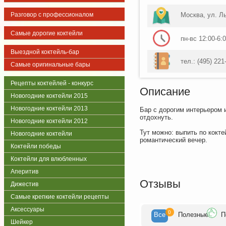
Разговор с профессионалом
Москва, ул. Л
Самые дорогие коктейли
пн-вс 12:00-6:
Выездной коктейль-бар
тел.: (495) 221
Самые оригинальные бары
Рецепты коктейлей - конкурс
Описание
Новогодние коктейли 2015
Новогодние коктейли 2013
Бар с дорогим интерьером 
отдохнуть.
Новогодние коктейли 2012
Тут можно: выпить по кокте
Новогодние коктейли
романтический вечер.
Коктейли победы
Коктейли для влюбленных
Аперитив
Отзывы
Дижестив
Самые крепкие коктейли рецепты
Аксессуары
0
Все
Полезн
ые
П
Шейкер