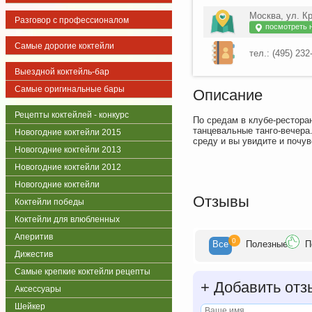
Москва, ул. К
Разговор с профессионалом
посмотреть н
Самые дорогие коктейли
тел.: (495) 232
Выездной коктейль-бар
Самые оригинальные бары
Описание
Рецепты коктейлей - конкурс
По средам в клубе-рестора
танцевальные танго-вечера.
Новогодние коктейли 2015
среду и вы увидите и почув
Новогодние коктейли 2013
Новогодние коктейли 2012
Новогодние коктейли
Отзывы
Коктейли победы
Коктейли для влюбленных
Аперитив
0
Все
Полезн
ые
П
Дижестив
Самые крепкие коктейли рецепты
+
Добавить отз
Аксессуары
Шейкер