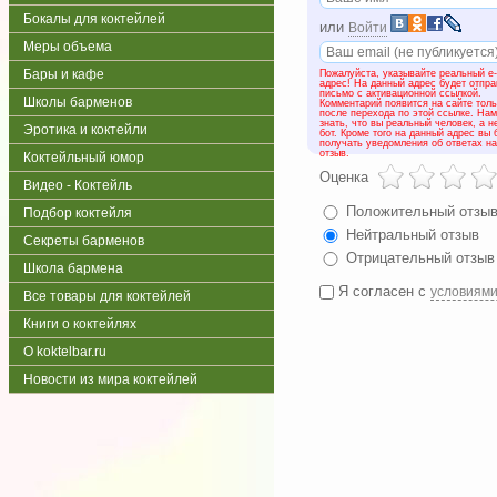
Бокалы для коктейлей
или
Войти
Меры объема
Бары и кафе
Пожалуйста, указывайте реальный e-
адрес! На данный адрес будет отпр
письмо с активационной ссылкой.
Школы барменов
Комментарий появится на сайте толь
после перехода по этой ссылке. На
знать, что вы реальный человек, а н
Эротика и коктейли
бот. Кроме того на данный адрес вы 
получать уведомления об ответах н
отзыв.
Коктейльный юмор
Оценка
Видео - Коктейль
Положительный отзы
Подбор коктейля
Нейтральный отзыв
Секреты барменов
Отрицательный отзыв
Школа бармена
Я согласен с
условиям
Все товары для коктейлей
Книги о коктейлях
О koktelbar.ru
Новости из мира коктейлей