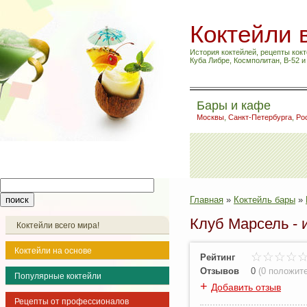
Коктейли 
История коктейлей, рецепты кокт
Куба Либре, Космполитан, B-52 
Бары и кафе
Москвы
,
Санкт-Петербурга
,
Ро
Главная
»
Коктейль бары
»
Клуб Марсель -
Коктейли всего мира!
Коктейли на основе
Рейтинг
Отзывов
0
(
0 положит
Популярные коктейли
+
Добавить отзыв
Рецепты от профессионалов