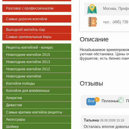
Разговор с профессионалом
Москва, Проф
Самые дорогие коктейли
тел.: (495) 739
Выездной коктейль-бар
Самые оригинальные бары
Описание
Рецепты коктейлей - конкурс
Незабываемое времяпровожд
уютная обстановка. Цены о
Новогодние коктейли 2015
фуршетов, есть бизнес-лан
Новогодние коктейли 2013
Новогодние коктейли 2012
Новогодние коктейли
Отзывы
Коктейли победы
Коктейли для влюбленных
Аперитив
2
Все
Полезн
ые
П
Дижестив
Самые крепкие коктейли рецепты
Аксессуары
Татьяна
09.09.2008 15:18
Осталась вполне довольн
Шейкер