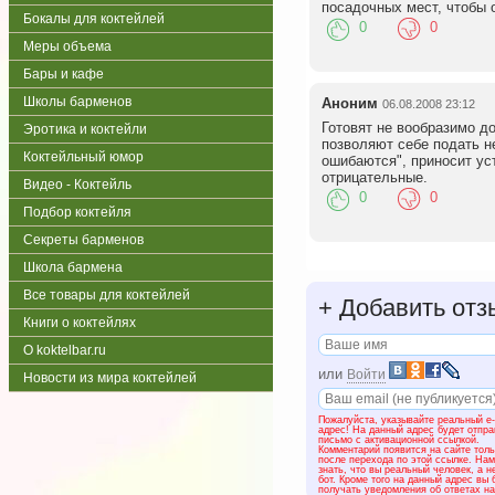
посадочных мест, чтобы 
Бокалы для коктейлей
0
0
Меры объема
Бары и кафе
Школы барменов
Аноним
06.08.2008 23:12
Готовят не вообразимо до
Эротика и коктейли
позволяют себе подать н
Коктейльный юмор
ошибаются", приносит уст
отрицательные.
Видео - Коктейль
0
0
Подбор коктейля
Секреты барменов
Школа бармена
Все товары для коктейлей
+
Добавить отз
Книги о коктейлях
О koktelbar.ru
или
Войти
Новости из мира коктейлей
Пожалуйста, указывайте реальный e-
адрес! На данный адрес будет отпр
письмо с активационной ссылкой.
Комментарий появится на сайте толь
после перехода по этой ссылке. На
знать, что вы реальный человек, а н
бот. Кроме того на данный адрес вы 
получать уведомления об ответах н