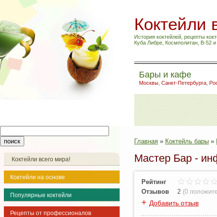
Коктейли 
История коктейлей, рецепты кокт
Куба Либре, Космполитан, B-52 
Бары и кафе
Москвы
,
Санкт-Петербурга
,
Ро
Главная
»
Коктейль бары
»
Мастер Бар - ин
Коктейли всего мира!
Коктейли на основе
Рейтинг
Отзывов
2
(
0 положит
Популярные коктейли
+
Добавить отзыв
Рецепты от профессионалов