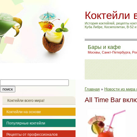
Коктейли 
История коктейлей, рецепты кокт
Куба Либре, Космполитан, B-52 
Бары и кафе
Москвы
,
Санкт-Петербурга
,
Ро
Главная
»
Новости из мира 
All Time Bar вкл
Коктейли всего мира!
Коктейли на основе
Популярные коктейли
Рецепты от профессионалов