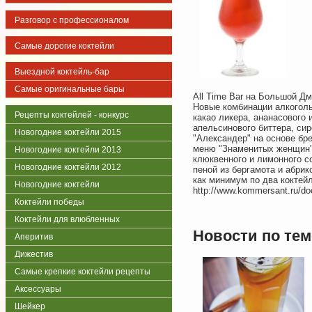
Разговор с профессионалом
Самые дорогие коктейли
Выездной коктейль-бар
Самые оригинальные бары
All Time Bar на Большой Д
Новые комбинации алкоголь
Рецепты коктейлей - конкурс
какао ликера, ананасового 
апельсинового биттера, сир
Новогодние коктейли 2015
"Александер" на основе бре
меню "Знаменитых женщин" 
Новогодние коктейли 2013
клюквенного и лимонного со
Новогодние коктейли 2012
пеной из бергамота и абри
как минимум по два коктейл
Новогодние коктейли
http://www.kommersant.ru/d
Коктейли победы
Коктейли для влюбленных
Новости по тем
Аперитив
Дижестив
Самые крепкие коктейли рецепты
Аксессуары
Шейкер