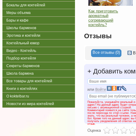
Бокалы для коктейлей
Как приготовить
Меры объема
ароматный
согревающий
Бары и кафе
коктейль?
Школы барменов
Отзывы
Эротика и коктейли
Коктейльный юмор
Видео - Коктейль
Все отзывы (0)
В
Подбор коктейля
Секреты барменов
+
Добавить ком
Школа бармена
Все товары для коктейлей
Книги о коктейлях
или
Войти
О koktelbar.ru
Пожалуйста, указывайте реальный e-
Новости из мира коктейлей
адрес! На данный адрес будет отпр
письмо с активационной ссылкой.
Комментарий появится на сайте толь
после перехода по этой ссылке. На
знать, что вы реальный человек, а н
бот. Кроме того на данный адрес вы 
получать уведомления об ответах н
отзыв.
Оценка