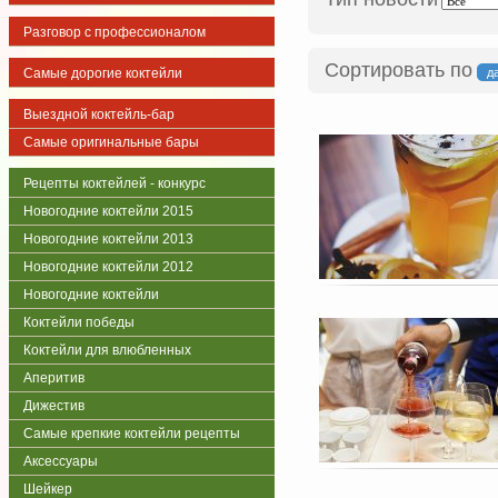
Разговор с профессионалом
Сортировать по
Самые дорогие коктейли
д
Выездной коктейль-бар
Самые оригинальные бары
Рецепты коктейлей - конкурс
Новогодние коктейли 2015
Новогодние коктейли 2013
Новогодние коктейли 2012
Новогодние коктейли
Коктейли победы
Коктейли для влюбленных
Аперитив
Дижестив
Самые крепкие коктейли рецепты
Аксессуары
Шейкер