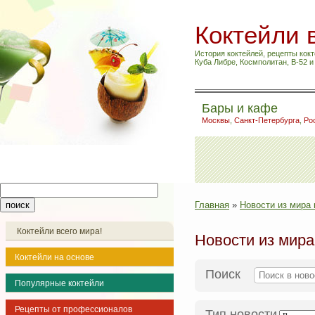
Коктейли 
История коктейлей, рецепты кокт
Куба Либре, Космполитан, B-52 
Бары и кафе
Москвы
,
Санкт-Петербурга
,
Ро
Главная
»
Новости из мира 
Коктейли всего мира!
Новости из мира
Коктейли на основе
Поиск
Популярные коктейли
Рецепты от профессионалов
Тип новости