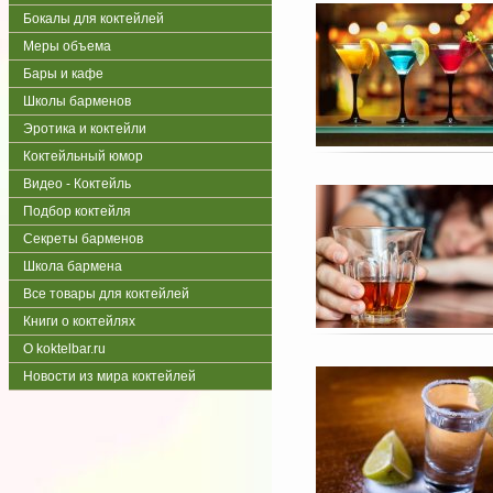
Бокалы для коктейлей
Меры объема
Бары и кафе
Школы барменов
Эротика и коктейли
Коктейльный юмор
Видео - Коктейль
Подбор коктейля
Секреты барменов
Школа бармена
Все товары для коктейлей
Книги о коктейлях
О koktelbar.ru
Новости из мира коктейлей