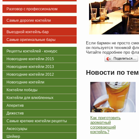
Разговор с профессионалом
Самые дорогие коктейли
Выездной коктейль-бар
Самые оригинальные бары
Если бармен не просто сме
он пользуется техникой фл
Рецепты коктейлей - конкурс
Читайте подробнее про фла
Поделиться…
Новогодние коктейли 2015
Новогодние коктейли 2013
Новости по тем
Новогодние коктейли 2012
Новогодние коктейли
Коктейли победы
Коктейли для влюбленных
Аперитив
Дижестив
Как приготовить
Самые крепкие коктейли рецепты
ароматный
согревающий
Аксессуары
коктейль?
Шейкер