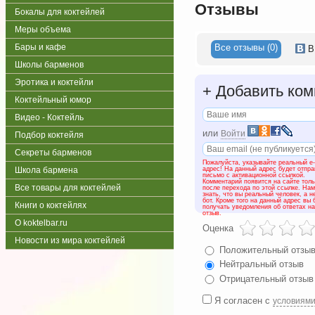
Отзывы
Бокалы для коктейлей
Меры объема
Все отзывы (0)
Бары и кафе
В
Школы барменов
Эротика и коктейли
+
Добавить ком
Коктейльный юмор
Видео - Коктейль
или
Войти
Подбор коктейля
Секреты барменов
Пожалуйста, указывайте реальный e-
адрес! На данный адрес будет отпр
Школа бармена
письмо с активационной ссылкой.
Комментарий появится на сайте толь
Все товары для коктейлей
после перехода по этой ссылке. На
знать, что вы реальный человек, а н
бот. Кроме того на данный адрес вы 
Книги о коктейлях
получать уведомления об ответах н
отзыв.
О koktelbar.ru
Оценка
Новости из мира коктейлей
Положительный отзы
Нейтральный отзыв
Отрицательный отзыв
Я согласен с
условиям