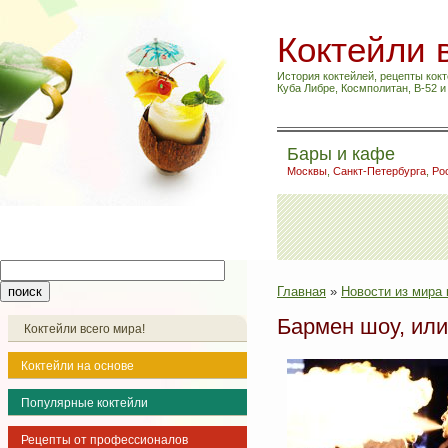
Коктейли 
История коктейлей, рецепты кокт
Куба Либре, Космполитан, B-52 
Бары и кафе
Москвы
,
Санкт-Петербурга
,
Ро
Главная
»
Новости из мира 
Бармен шоу, или
Коктейли всего мира!
Коктейли на основе
Популярные коктейли
Рецепты от профессионалов