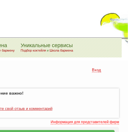
ена
Уникальные сервисы
у бармену
Подбор коктейля
и
Школа бармена
Вход
ние важно!
те свой отзыв и комментарий
Информация для представителей фирм