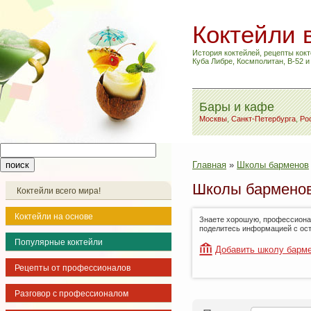
Коктейли 
История коктейлей, рецепты кокт
Куба Либре, Космполитан, B-52 
Бары и кафе
Москвы
,
Санкт-Петербурга
,
Ро
Главная
»
Школы барменов
Школы барменов
Коктейли всего мира!
Коктейли на основе
Знаете хорошую, профессионал
поделитесь информацией с ос
Популярные коктейли
Добавить школу барм
Рецепты от профессионалов
Разговор с профессионалом