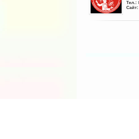
Тел.:
Сайт:
Мы отрица
если при использо
Любой зафиксированный факт незако
http:/
Copyright © 
E-mai