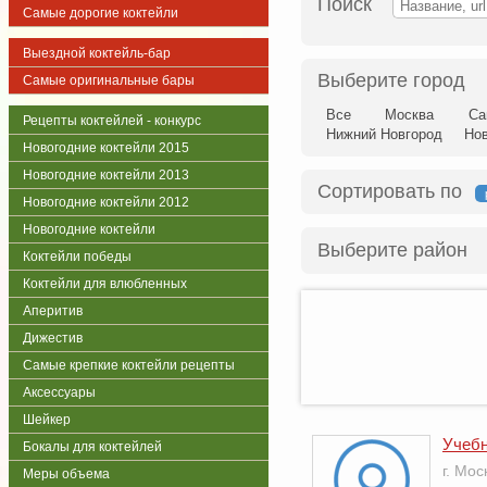
Поиск
Самые дорогие коктейли
Выездной коктейль-бар
Выберите город
Самые оригинальные бары
Все
Москва
Са
Рецепты коктейлей - конкурс
Нижний Новгород
Но
Новогодние коктейли 2015
Новогодние коктейли 2013
Сортировать по
Новогодние коктейли 2012
Новогодние коктейли
Выберите район
Коктейли победы
Коктейли для влюбленных
Аперитив
Дижестив
Самые крепкие коктейли рецепты
Аксессуары
Шейкер
Учебн
Бокалы для коктейлей
г. Мо
Меры объема