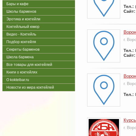
Бары и кафе
Тел.:
Сайт:
Школы барменов
Эротика и коктейли
Коктейльный юмор
Ворон
Видео - Коктейль
г. Во
Подбор коктейля
Секреты барменов
Тел.:
Сайт:
Школа бармена
Все товары для коктейлей
Книги о коктейлях
Ворон
О koktelbar.ru
г. Во
Новости из мира коктейлей
Тел.:
Курс
г. Во