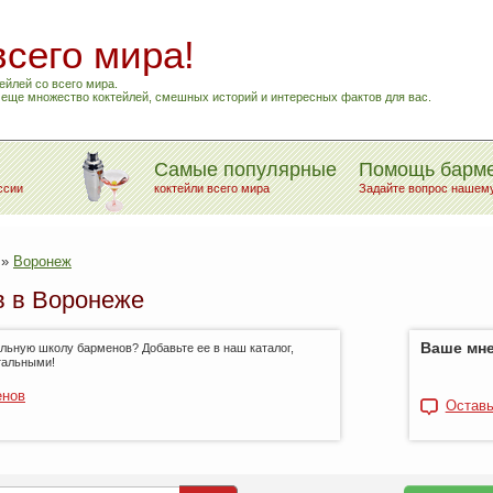
всего мира!
ейлей со всего мира.
и еще множество коктейлей, смешных историй и интересных фактов для вас.
Самые популярные
Помощь барм
ссии
коктейли всего мира
Задайте вопрос нашем
»
Воронеж
 в Воронеже
Ваше мне
ьную школу барменов? Добавьте ее в наш каталог,
тальными!
енов
Оставь