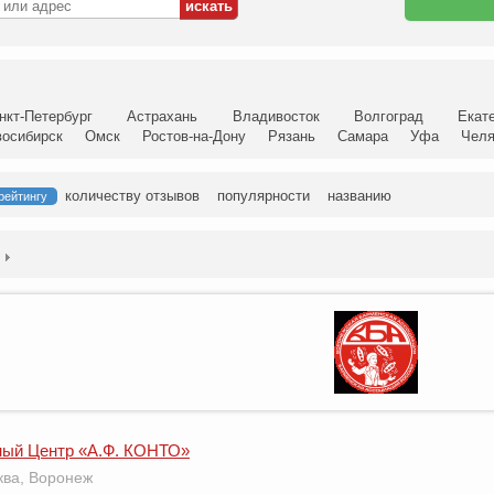
нкт-Петербург
Астрахань
Владивосток
Волгоград
Екат
восибирск
Омск
Ростов-на-Дону
Рязань
Самара
Уфа
Челя
количеству отзывов
популярности
названию
рейтингу
ый Центр «А.Ф. КОНТО»
сква, Воронеж