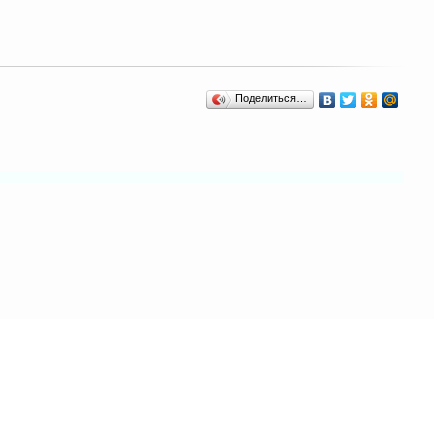
Поделиться…
ом объеме,
сылку на наш сайт.
ращение за юридической поддержкой.