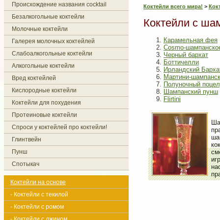
Происхождение названия cocktail
Коктейли всего мира!
>
Кок
Безалкогольные коктейли
Коктейли с ша
Молочные коктейли
Карамельная фея
Галерея молочных коктейлей
Cosmo-шампанско
Слабоалкогольные коктейли
Черный бархат
Боттичелли
Алкогольные коктейли
Ирландский Барха
Мартини-шампанс
Вред коктейлей
Полуночный поцел
Кислородные коктейли
Шампанский пунш
Flirtini
Коктейли для похудения
Протеиновые коктейли
Ша
Спроси у коктейлей про коктейли!
пр
ша
Глинтвейн
ко
Пунш
см
иг
Спотыкач
на
пр
Коктейли на основе
- Коктейли с текилой
- Коктейли с ромом
- Коктейли с джином