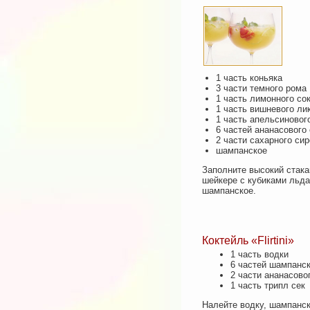
1 часть коньяка
3 части темного рома
1 часть лимонного со
1 часть вишневого ли
1 часть апельсиновог
6 частей ананасового
2 части сахарного си
шампанское
Заполните высокий стака
шейкере с кубиками льда,
шампанское.
Коктейль «Flirtini»
1 часть водки
6 частей шампанск
2 части ананасово
1 часть трипл сек
Налейте водку, шампанск