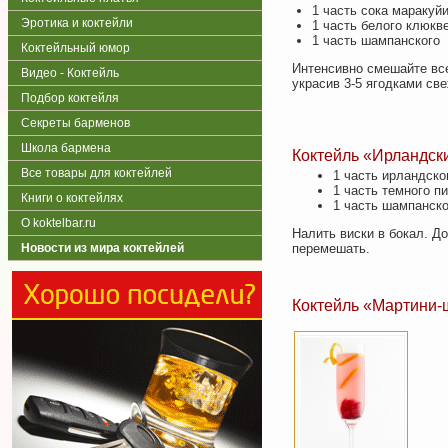
1 часть сока маракуй
Эротика и коктейли
1 часть белого клюкв
1 часть шампанского
Коктейльный юмор
Интенсивно смешайте все
Видео - Коктейль
украсив 3-5 ягодками св
Подбор коктейля
Секреты барменов
Школа бармена
Коктейль «Ирландск
Все товары для коктейлей
1 часть ирландско
1 часть темного п
Книги о коктейлях
1 часть шампанско
О koktelbar.ru
Налить виски в бокал. Д
Новости из мира коктейлей
перемешать.
Коктейль «Мартини