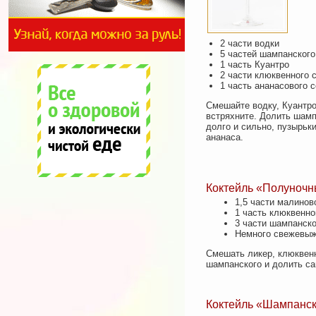
2 части водки
5 частей шампанского
1 часть Куантро
2 части клюквенного 
1 часть ананасового с
Смешайте водку, Куантро
встряхните. Долить шамп
долго и сильно, пузырьк
ананаса.
Коктейль «Полуночн
1,5 части малиново
1 часть клюквенно
3 части шампанско
Немного свежевыж
Смешать ликер, клюквенн
шампанского и долить с
Коктейль «Шампанс