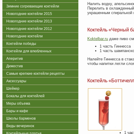
Налить водку, апельсино
Зимние согревающие коктейли
Перелить в охлажденный
украшенным спиралькой 
Новогодние коктейли 2015
Новогодние коктейли 2013
Новогодние коктейли 2012
Коктейль «Черный ба
Новогодние коктейли
Koktelbar.ru
даже пиво см
Коктейли победы
1 часть Гиннесса
1 часть шампанско
Коктейли для влюбленных
Аперитив
Налейте Гиннесса в стак
чтобы напитки легли сло
Дижестив
Самые крепкие коктейли рецепты
Коктейль «Боттичелли»
Аксессуары
Шейкер
Бокалы для коктейлей
Меры объема
Бары и кафе
Школы барменов
Виды вечеринок
1 час
Коктейльные платья