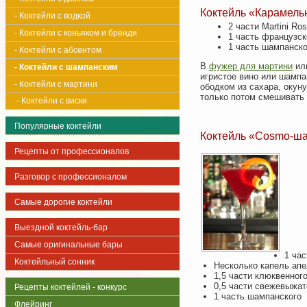
Коктейль «Карамель
- Коктейли с водкой
2 части Martini Ro
- Коктейли с коньяком и бренди
1 часть французск
1 часть шампанско
- Коктейли с абсентом
В
фужер для мартини
или
- Коктейли с шампанским
игристое вино или шамп
- Коктейли с мартини
ободком из сахара, окуну
только потом смешивать 
- Коктейли с виски
Популярные коктейли
Коктейль «Cosmo-ш
Рецепты от профессионалов
Разговор с профессионалом
Самые дорогие коктейли
Выездной коктейль-бар
Самые оригинальные бары
1 час
Коктейльный сонник
Несколько капель апе
1,5 части клюквенного
0,5 части свежевыжат
Рецепты коктейлей - конкурс
1 часть шампанского
Флейринг