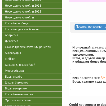
Новогодние коктейли 2013
Новогодние коктейли 2012
Новогодние коктейли
Коктейли победы
Последние коммент
Коктейли для влюбленных
Аперитив
Дижестив
Самые крепкие коктейли рецепты
Игольчатый
17.09.2010 
Neru,каноничный B-52
Аксессуары
удешевления.
И тот, и другой ликё
Шейкер
и обладает более бо
Бокалы для коктейлей
Меры объема
Бары и кафе
Neru
12.08.2010 08:36
Бред, куантро куда д
Школы барменов
Виды вечеринок
Коктейльные платья
Эротика и коктейли
Could not connect to da