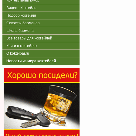
Коктейльный юмор
Видео - Коктейль
Подбор коктейля
Секреты барменов
Школа бармена
Все товары для коктейлей
Книги о коктейлях
О koktelbar.ru
Новости из мира коктейлей