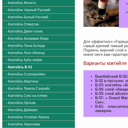
- Коктейль Мохито
- Коктейль Черный Русский
- Коктейль Белый Русский
- Коктейль Отвертка
- Коктейль Джин-тоник
- Коктейль Кровавая Мэри
Для эффектного «Горящег
самый крепкий темный ро
- Коктейль Пина Колада
Поджечь верхний слой и 
- Коктейль Лонг-Айленд
иначе ожги вам гарантир
- Коктейль Куба либре
Варианты коктейля
- Коктейль B-52
- Коктейль Cosmopolitan
Бомбейский Б-52:
Б-52 в пустыне: 
- Коктейль Мартини
Б-53: коктейль «
- Коктейль Текила Санрайс
Б-54: слой «Амар
Б-55: слой абсент
- Коктейль Секс на пляже
Б-57: « Grand Ma
Сек».
- Коктейль Оргазм
Б-61: классиче
- Коктейль Дайкири
ликером.
- Коктейль Голубая Лагуна
- Коктейль Хиросима