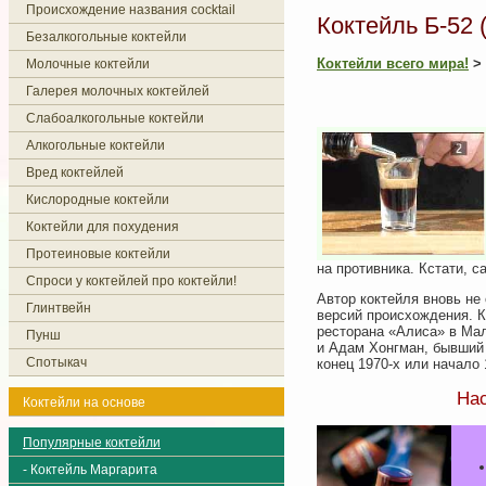
Происхождение названия cocktail
Коктейль Б-52 (
Безалкогольные коктейли
Коктейли всего мира!
>
Молочные коктейли
Галерея молочных коктейлей
Слабоалкогольные коктейли
Алкогольные коктейли
Вред коктейлей
Кислородные коктейли
Коктейли для похудения
Протеиновые коктейли
на противника. Кстати, 
Спроси у коктейлей про коктейли!
Автор коктейля вновь не о
Глинтвейн
версий происхождения. К
ресторана «Алиса» в Мал
Пунш
и Адам Хонгман, бывший
Спотыкач
конец 1970-х или начало 
Нас
Коктейли на основе
Популярные коктейли
- Коктейль Маргарита