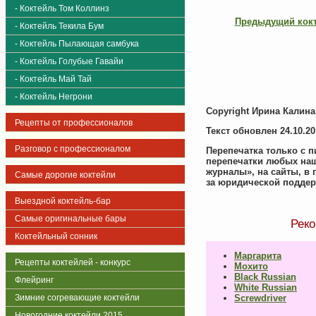
- Коктейль Том Коллинз
Предыдущий кокт
- Коктейль Текила Бум
- Коктейль Пылающая самбука
- Коктейль Голубые Гавайи
- Коктейль Май Тай
- Коктейль Негрони
Copyright
Ирина Калина
Рецепты от профессионалов
Текст обновлен 24.10.20
Разговор с профессионалом
Перепечатка только с 
перепечатки любых наши
журналы», на сайты, в 
Самые дорогие коктейли
за юридической поддер
Выездной коктейль-бар
Самые оригинальные бары
Реко
Коктейльный сонник
Маргарита
Рецепты коктейлей - конкурс
Мохито
Black Russian
Флейринг
White Russian
Зимние согревающие коктейли
Screwdriver
Новогодние коктейли 2015